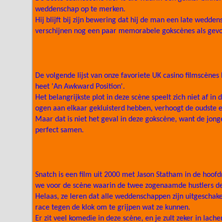
weddenschap op te merken.
Hij blijft bij zijn bewering dat hij de man een late wedde
verschijnen nog een paar memorabele gokscènes als gevo
De volgende lijst van onze favoriete UK casino filmscènes 
heet 'An Awkward Position'.
Het belangrijkste plot in deze scène speelt zich niet af i
ogen aan elkaar gekluisterd hebben, verhoogt de oudste e
Maar dat is niet het geval in deze gokscène, want de jon
perfect samen.
Snatch is een film uit 2000 met Jason Statham in de hoof
we voor de scène waarin de twee zogenaamde hustlers de
Helaas, ze leren dat alle weddenschappen zijn uitgeschake
race tegen de klok om te grijpen wat ze kunnen.
Er zit veel komedie in deze scène, en je zult zeker in lache