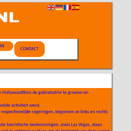
IN
CONTACT
pen Hollywoodfilms de gokindustrie te groeien en
ilde activiteit werd.
 respectievelijke regeringen, begonnen ze links en rechts
te toeristische bestemmingen, zoals Las Vegas, staan